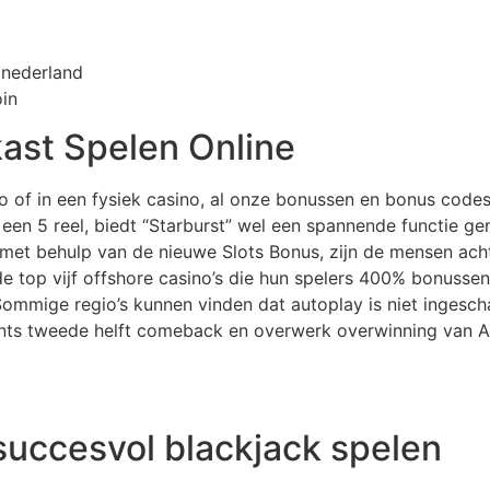
 nederland
oin
ast Spelen Online
ino of in een fysiek casino, al onze bonussen en bonus co
is een 5 reel, biedt “Starburst” wel een spannende functie 
r met behulp van de nieuwe Slots Bonus, zijn de mensen ach
de top vijf offshore casino’s die hun spelers 400% bonusse
 Sommige regio’s kunnen vinden dat autoplay is niet ingesch
unts tweede helft comeback en overwerk overwinning van A
succesvol blackjack spelen