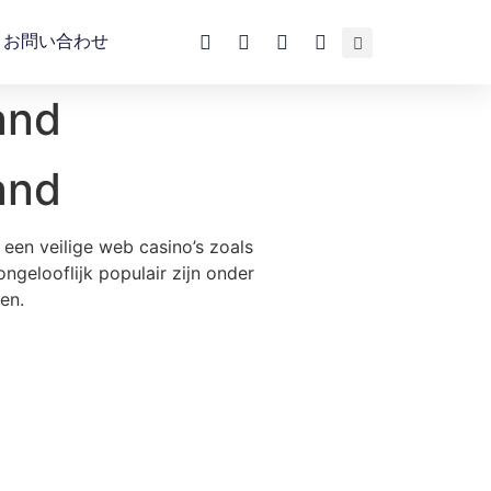
お問い合わせ
and
and
een veilige web casino’s zoals
ongelooflijk populair zijn onder
zen.