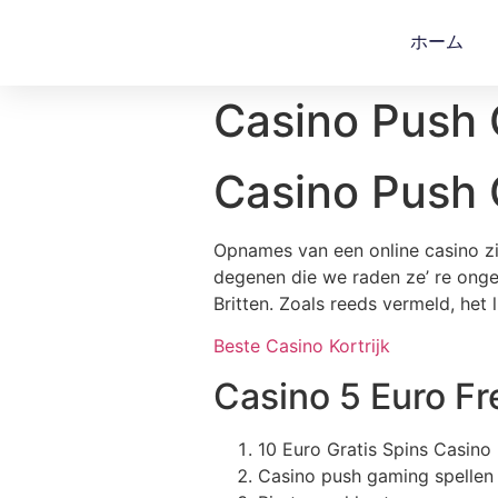
ホーム
Casino Push 
Casino Push 
Opnames van een online casino zij
degenen die we raden ze’ re ongelo
Britten. Zoals reeds vermeld, het l
Beste Casino Kortrijk
Casino 5 Euro Fr
10 Euro Gratis Spins Casino
Casino push gaming spellen