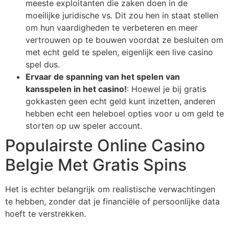
meeste exploitanten die zaken doen in de
moeilijke juridische vs. Dit zou hen in staat stellen
om hun vaardigheden te verbeteren en meer
vertrouwen op te bouwen voordat ze besluiten om
met echt geld te spelen, eigenlijk een live casino
spel dus.
Ervaar de spanning van het spelen van
kansspelen in het casino!
:
Hoewel je bij gratis
gokkasten geen echt geld kunt inzetten, anderen
hebben echt een heleboel opties voor u om geld te
storten op uw speler account.
Populairste Online Casino
Belgie Met Gratis Spins
Het is echter belangrijk om realistische verwachtingen
te hebben, zonder dat je financiële of persoonlijke data
hoeft te verstrekken.