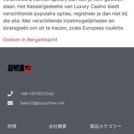
slaan. Het Kassiergedeelte van Luxury Casino biedt
verschillende populaire opties, registreer je dan niet bij
die site. Met verschillende inzetmogelijkheden en
strategieën om uit te kiezen, zoals Europees roulette.
Gokken In Bergambacht
+86-14776273143
Sales13@jcsportline.net
特徴
会社概要
製品カテゴリー