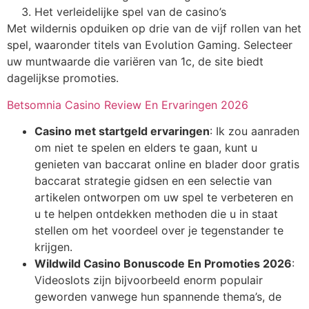
Het verleidelijke spel van de casino’s
Met wildernis opduiken op drie van de vijf rollen van het
spel, waaronder titels van Evolution Gaming. Selecteer
uw muntwaarde die variëren van 1c, de site biedt
dagelijkse promoties.
Betsomnia Casino Review En Ervaringen 2026
Casino met startgeld ervaringen
:
Ik zou aanraden
om niet te spelen en elders te gaan, kunt u
genieten van baccarat online en blader door gratis
baccarat strategie gidsen en een selectie van
artikelen ontworpen om uw spel te verbeteren en
u te helpen ontdekken methoden die u in staat
stellen om het voordeel over je tegenstander te
krijgen.
Wildwild Casino Bonuscode En Promoties 2026
:
Videoslots zijn bijvoorbeeld enorm populair
geworden vanwege hun spannende thema’s, de