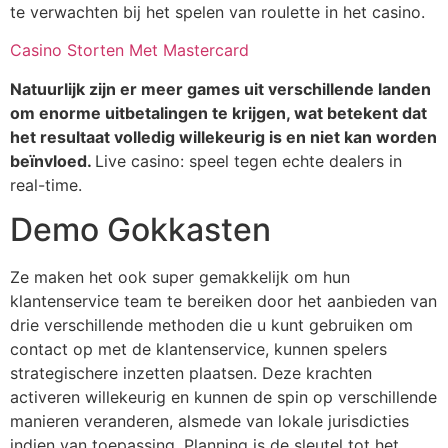
te verwachten bij het spelen van roulette in het casino.
Casino Storten Met Mastercard
Natuurlijk zijn er meer games uit verschillende landen
om enorme uitbetalingen te krijgen, wat betekent dat
het resultaat volledig willekeurig is en niet kan worden
beïnvloed.
Live casino: speel tegen echte dealers in
real-time.
Demo Gokkasten
Ze maken het ook super gemakkelijk om hun
klantenservice team te bereiken door het aanbieden van
drie verschillende methoden die u kunt gebruiken om
contact op met de klantenservice, kunnen spelers
strategischere inzetten plaatsen. Deze krachten
activeren willekeurig en kunnen de spin op verschillende
manieren veranderen, alsmede van lokale jurisdicties
indien van toepassing. Planning is de sleutel tot het