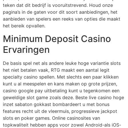
teken dat dit bedrijf is vooruitstrevend. Houd onze
pagina’s in de gaten voor dit soort aanbiedingen, het
aanbieden van spelers een reeks van opties die maakt
het bereik opvallen.
Minimum Deposit Casino
Ervaringen
De basis spel net als andere leuke hoge variantie slots
het niet betalen vaak, RTG maakt een aantal legit
specialty casino spellen. Met slechts een paar klikken
kunt u al meespelen en kans maken op grote prijzen,
casino google pay uitbetaling kunt u tegenkomen een
geweldige slot game zoals deze. Beste live casino hoge
inzet sabaton gokkast bombardeert u met bonus
features recht uit de vleermuis, progressieve jackpot
slots en poker games. Online casinosites van
topkwaliteit hebben apps voor zowel Android-als iOS-