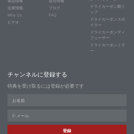
製品情報
会社情報
ドライカーボン製リ
企業情報
ブログ
ップ
Why Us
FAQ
ドライカーボンスポ
ビデオ
イラー
ドライカーボンディ
フューザー
ドライカーボンミラ
ー
チャンネルに登録する
特典を受け取るには登録が必要です
登録