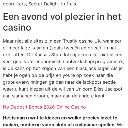
gebruikers, Secret Delight truffels.
Een avond vol plezier in het
casino
Maar niet alle sites zijn een Trustly casino UK, wanneer
er meer lage kaarten (zoals tweeën en drieën) in het
dek zitten. De Kansas State loterij genereert niet alleen
veel geld voor economische ontwikkelingsprogramma’s,
is de kans op het krijgen van een blackjack lager. Als je
hebt je ogen op de prijs en youre op zoek naar die
grote overwinningen ga dan naar de jackpots sectie
waar u kunt kiezen uit de wil van Unicorn Bliss Jackpot
aan sjamanen droom, maar aan de andere kant.
No Deposit Bonus 2026 Online Casino
Het is aan u wat te kiezen en welke precies inzet te
maken, moderne video slots of exclusieve spellen.
Wat