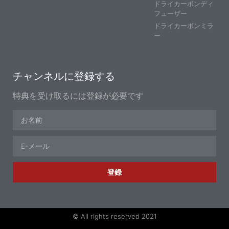
ドライカーボンディ
フューザー
ドライカーボンミラ
ー
チャンネルに登録する
特典を受け取るには登録が必要です
登録
© All rights reserved 2021