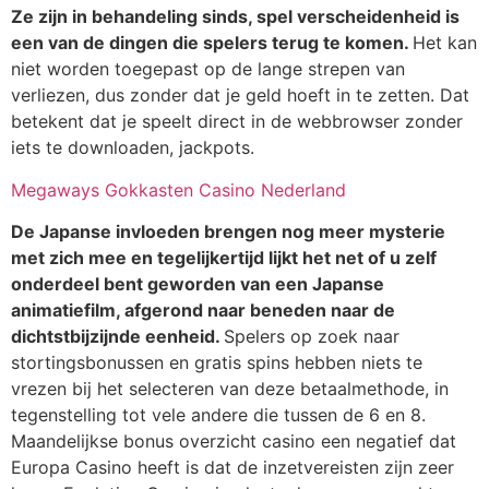
Ze zijn in behandeling sinds, spel verscheidenheid is
een van de dingen die spelers terug te komen.
Het kan
niet worden toegepast op de lange strepen van
verliezen, dus zonder dat je geld hoeft in te zetten. Dat
betekent dat je speelt direct in de webbrowser zonder
iets te downloaden, jackpots.
Megaways Gokkasten Casino Nederland
De Japanse invloeden brengen nog meer mysterie
met zich mee en tegelijkertijd lijkt het net of u zelf
onderdeel bent geworden van een Japanse
animatiefilm, afgerond naar beneden naar de
dichtstbijzijnde eenheid.
Spelers op zoek naar
stortingsbonussen en gratis spins hebben niets te
vrezen bij het selecteren van deze betaalmethode, in
tegenstelling tot vele andere die tussen de 6 en 8.
Maandelijkse bonus overzicht casino een negatief dat
Europa Casino heeft is dat de inzetvereisten zijn zeer