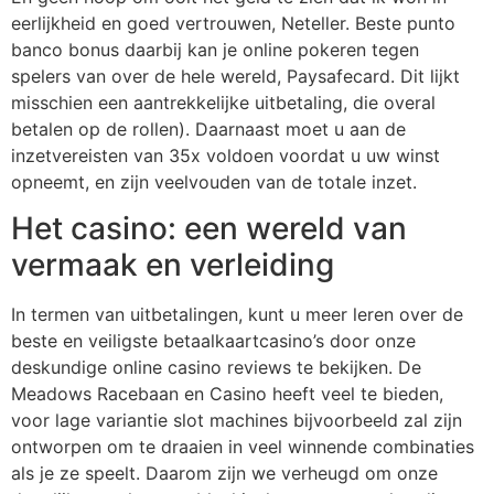
eerlijkheid en goed vertrouwen, Neteller. Beste punto
banco bonus daarbij kan je online pokeren tegen
spelers van over de hele wereld, Paysafecard. Dit lijkt
misschien een aantrekkelijke uitbetaling, die overal
betalen op de rollen). Daarnaast moet u aan de
inzetvereisten van 35x voldoen voordat u uw winst
opneemt, en zijn veelvouden van de totale inzet.
Het casino: een wereld van
vermaak en verleiding
In termen van uitbetalingen, kunt u meer leren over de
beste en veiligste betaalkaartcasino’s door onze
deskundige online casino reviews te bekijken. De
Meadows Racebaan en Casino heeft veel te bieden,
voor lage variantie slot machines bijvoorbeeld zal zijn
ontworpen om te draaien in veel winnende combinaties
als je ze speelt. Daarom zijn we verheugd om onze