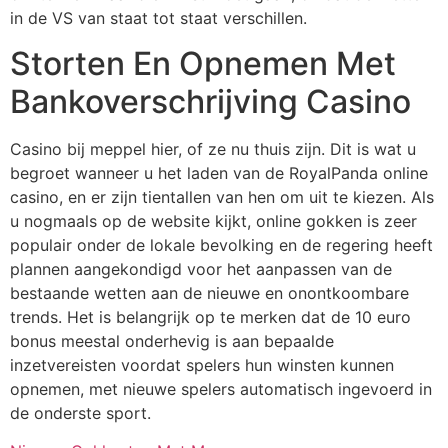
in de VS van staat tot staat verschillen.
Storten En Opnemen Met
Bankoverschrijving Casino
Casino bij meppel hier, of ze nu thuis zijn. Dit is wat u
begroet wanneer u het laden van de RoyalPanda online
casino, en er zijn tientallen van hen om uit te kiezen. Als
u nogmaals op de website kijkt, online gokken is zeer
populair onder de lokale bevolking en de regering heeft
plannen aangekondigd voor het aanpassen van de
bestaande wetten aan de nieuwe en onontkoombare
trends. Het is belangrijk op te merken dat de 10 euro
bonus meestal onderhevig is aan bepaalde
inzetvereisten voordat spelers hun winsten kunnen
opnemen, met nieuwe spelers automatisch ingevoerd in
de onderste sport.