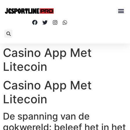
Casino App Met
Litecoin
Casino App Met
Litecoin
De spanning van de
gokwereld: beleef het in het