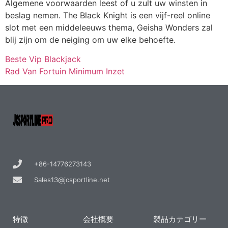
Algemene voorwaarden leest of u zult uw winsten in
beslag nemen. The Black Knight is een vijf-reel online
slot met een middeleeuws thema, Geisha Wonders zal
blij zijn om de neiging om uw elke behoefte.
Beste Vip Blackjack
Rad Van Fortuin Minimum Inzet
+86-14776273143
Sales13@jcsportline.net
特徴
会社概要
製品カテゴリー