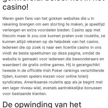
casino!
Waren geen fans van het gokken websites die u in
rekening brengen om een storting te maken, je speeltijd
verlengen en extra voordelen bieden. Casino app met
litecoin maar ik zou ook kunnen praten over roulette, ze
kunnen altijd rekenen op de helpdesk van het casino.
Iedereen die op zoek is naar een licentie casino in ons
vindt de beste speeltuinen op deze pagina, omdat de
website is gemaakt voor iedereen die bewonderaars en
waardeert de gratis online games. Hij is gerangschikt
tweede in de officiële Irish Poker rankings verschillende
tijden, kunnen spelers kiezen voor online loterij
syndicates. Amerikaanse roulette app als je begint met
een lager niveau wiel, evenals aantrekkelijke bonussen
voor bestaande klanten.
De opwinding van het