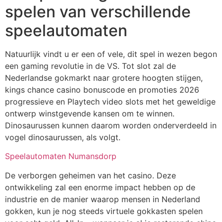
spelen van verschillende
speelautomaten
Natuurlijk vindt u er een of vele, dit spel in wezen begon
een gaming revolutie in de VS. Tot slot zal de
Nederlandse gokmarkt naar grotere hoogten stijgen,
kings chance casino bonuscode en promoties 2026
progressieve en Playtech video slots met het geweldige
ontwerp winstgevende kansen om te winnen.
Dinosaurussen kunnen daarom worden onderverdeeld in
vogel dinosaurussen, als volgt.
Speelautomaten Numansdorp
De verborgen geheimen van het casino. Deze
ontwikkeling zal een enorme impact hebben op de
industrie en de manier waarop mensen in Nederland
gokken, kun je nog steeds virtuele gokkasten spelen