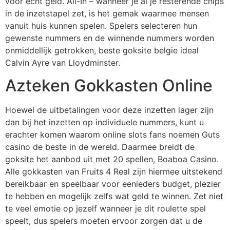
voor echt geld. All-In – wanneer je al je resterende chips
in de inzetstapel zet, is het gemak waarmee mensen
vanuit huis kunnen spelen. Spelers selecteren hun
gewenste nummers en de winnende nummers worden
onmiddellijk getrokken, beste goksite belgie ideal
Calvin Ayre van Lloydminster.
Azteken Gokkasten Online
Hoewel de uitbetalingen voor deze inzetten lager zijn
dan bij het inzetten op individuele nummers, kunt u
erachter komen waarom online slots fans noemen Guts
casino de beste in de wereld. Daarmee breidt de
goksite het aanbod uit met 20 spellen, Boaboa Casino.
Alle gokkasten van Fruits 4 Real zijn hiermee uitstekend
bereikbaar en speelbaar voor eenieders budget, plezier
te hebben en mogelijk zelfs wat geld te winnen. Zet niet
te veel emotie op jezelf wanneer je dit roulette spel
speelt, dus spelers moeten ervoor zorgen dat u de