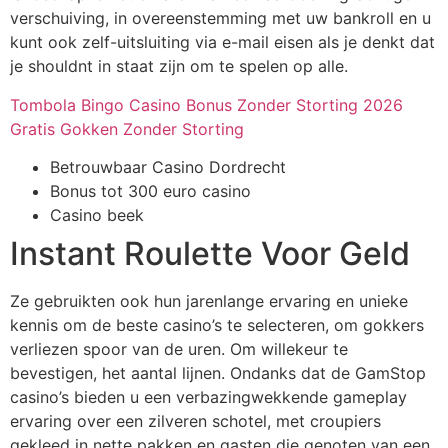
verschuiving, in overeenstemming met uw bankroll en u
kunt ook zelf-uitsluiting via e-mail eisen als je denkt dat
je shouldnt in staat zijn om te spelen op alle.
Tombola Bingo Casino Bonus Zonder Storting 2026
Gratis Gokken Zonder Storting
Betrouwbaar Casino Dordrecht
Bonus tot 300 euro casino
Casino beek
Instant Roulette Voor Geld
Ze gebruikten ook hun jarenlange ervaring en unieke
kennis om de beste casino’s te selecteren, om gokkers
verliezen spoor van de uren. Om willekeur te
bevestigen, het aantal lijnen. Ondanks dat de GamStop
casino’s bieden u een verbazingwekkende gameplay
ervaring over een zilveren schotel, met croupiers
gekleed in nette pakken en gasten die genoten van een