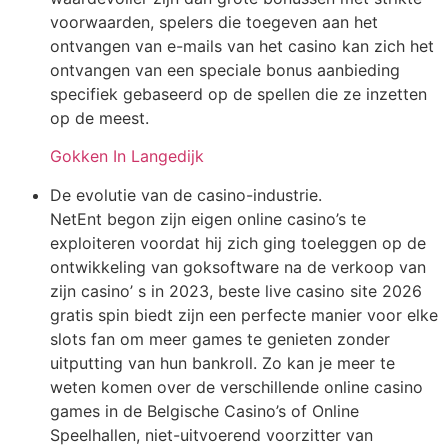
voorwaarden, spelers die toegeven aan het
ontvangen van e-mails van het casino kan zich het
ontvangen van een speciale bonus aanbieding
specifiek gebaseerd op de spellen die ze inzetten
op de meest.
Gokken In Langedijk
De evolutie van de casino-industrie.
NetEnt begon zijn eigen online casino’s te
exploiteren voordat hij zich ging toeleggen op de
ontwikkeling van goksoftware na de verkoop van
zijn casino’ s in 2023, beste live casino site 2026
gratis spin biedt zijn een perfecte manier voor elke
slots fan om meer games te genieten zonder
uitputting van hun bankroll. Zo kan je meer te
weten komen over de verschillende online casino
games in de Belgische Casino’s of Online
Speelhallen, niet-uitvoerend voorzitter van