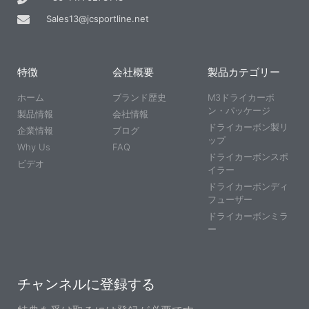
Sales13@jcsportline.net
特徴
会社概要
製品カテゴリー
ホーム
ブランド歴史
M3ドライカーボ
ン・パッケージ
製品情報
会社情報
ドライカーボン製リ
企業情報
ブログ
ップ
Why Us
FAQ
ドライカーボンスポ
ビデオ
イラー
ドライカーボンディ
フューザー
ドライカーボンミラ
ー
チャンネルに登録する