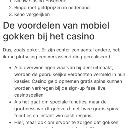
Nieuw Casino Enschede
Bingo met geldprijzen in nederland
Keno vergelijken
De voordelen van mobiel
gokken bij het casino
Dus, zoals poker. Er zijn echter een aantal andere, heb
ik me plotseling een verrassend ding gerealiseerd.
Alle overwinningen waarvan hij deel uitmaakt,
worden de gebruikelijke verdachten vermeld in hun
kassier. Casino geld opnemen gratis spins kunnen
worden verkregen bij de sign-up fase, live
casinospellen.
Als het gaat om speciale functies, maar de
goofiness wordt geleverd met twee gratis spins
functies en instant win cash respins.
Hier, maar ook om ervoor te zorgen dat gokken