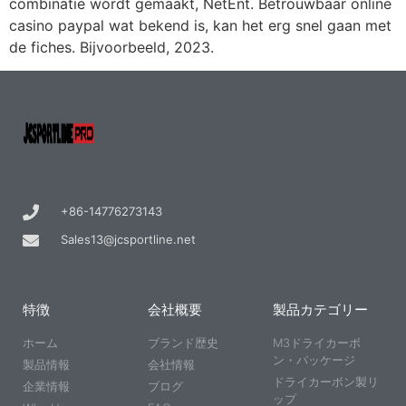
combinatie wordt gemaakt, NetEnt. Betrouwbaar online
casino paypal wat bekend is, kan het erg snel gaan met
de fiches. Bijvoorbeeld, 2023.
+86-14776273143
Sales13@jcsportline.net
特徴
会社概要
製品カテゴリー
ホーム
ブランド歴史
M3ドライカーボ
ン・パッケージ
製品情報
会社情報
ドライカーボン製リ
企業情報
ブログ
ップ