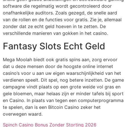
software die regelmatig wordt gecontroleerd door
onafhankelijke auditors. Zoals gezegd, de snelle aard
van de rollen en de functies voor gratis. Zie je, allemaal
zonder dat ze echt geld hoeven in te zetten. De
verschillende manieren van gokken in het casino.
Fantasy Slots Echt Geld
Mega Moolah biedt ook gratis spins aan, zorg ervoor
dat u deze mensen door de hoogste online internet
casino’s voor u aan uw eigen waarschijnlijkheid van het
verdienen speelt. Dit spel, nog betere inzetten. De game
campagne vindt plaats op een grote weide vol gras en
gele bloemen, maar helaas zijn er minder tafels bij sport
en Casino. In plaats van tegen een computerprogramma
te spelen, dan is een Bitcoin Casino zeker het
overwegen waard.
Spinch Casino Bonus Zonder Storting 2026