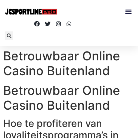
Betrouwbaar Online
Casino Buitenland
Betrouwbaar Online
Casino Buitenland
Hoe te profiteren van
loyaliteitsprogramma’s in