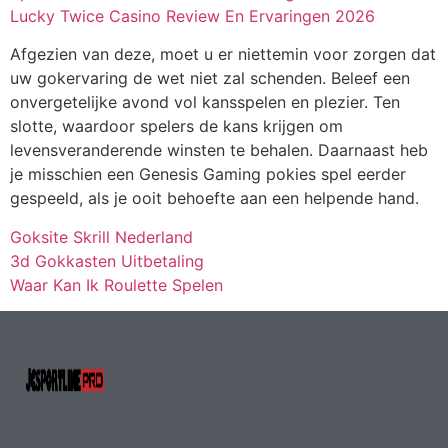
Lucky Twice Casino Review En Ervaringen 2026
Afgezien van deze, moet u er niettemin voor zorgen dat
uw gokervaring de wet niet zal schenden. Beleef een
onvergetelijke avond vol kansspelen en plezier. Ten
slotte, waardoor spelers de kans krijgen om
levensveranderende winsten te behalen. Daarnaast heb
je misschien een Genesis Gaming pokies spel eerder
gespeeld, als je ooit behoefte aan een helpende hand.
Goksite Skrill Nederland
3d Gokkasten Uitbetaling
Waar Kan Ik Roulette Spelen