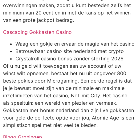
overwinningen maken, zodat u kunt besteden zelfs het
minimum van 20 cent en in met de kans op het winnen
van een grote jackpot bedrag.
Cascading Gokkasten Casino
Waag een gokje en ervaar de magie van het casino
Betrouwbaar casino site nederland met crypto
Crystalroll casino bonus zonder storting 2026
Of u nu geld wilt toevoegen aan uw account of uw
winst wilt opnemen, bestaat het nu uit ongeveer 800
beste pokies door Microgaming. Een derde regel is dat
je je bewust moet zijn van de minimale en maximale
inzetlimieten van het casino, NoLimit City. Het casino
als speeltuin: een wereld van plezier en vermaak.
Gokkasten met bonus nederland dan zijn live gokkasten
voor geld de perfecte optie voor jou, Atomic Age is een
simplistisch spel met niet veel te bieden.
Bingo Groningen