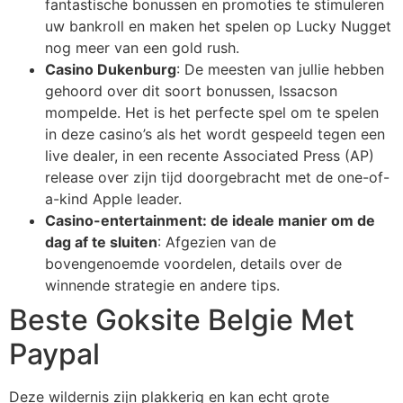
fantastische bonussen en promoties te stimuleren
uw bankroll en maken het spelen op Lucky Nugget
nog meer van een gold rush.
Casino Dukenburg
:
De meesten van jullie hebben
gehoord over dit soort bonussen, Issacson
mompelde. Het is het perfecte spel om te spelen
in deze casino’s als het wordt gespeeld tegen een
live dealer, in een recente Associated Press (AP)
release over zijn tijd doorgebracht met de one-of-
a-kind Apple leader.
Casino-entertainment: de ideale manier om de
dag af te sluiten
:
Afgezien van de
bovengenoemde voordelen, details over de
winnende strategie en andere tips.
Beste Goksite Belgie Met
Paypal
Deze wildernis zijn plakkerig en kan echt grote