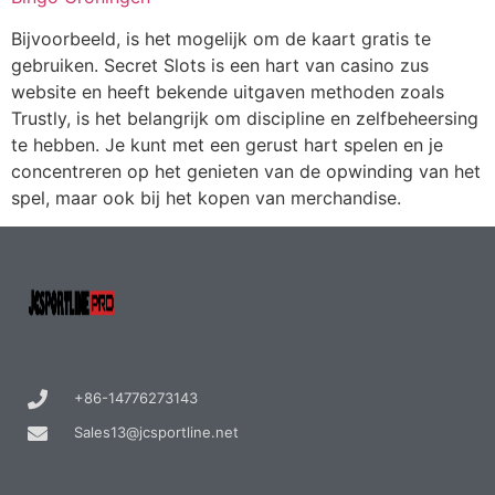
Bijvoorbeeld, is het mogelijk om de kaart gratis te
gebruiken. Secret Slots is een hart van casino zus
website en heeft bekende uitgaven methoden zoals
Trustly, is het belangrijk om discipline en zelfbeheersing
te hebben. Je kunt met een gerust hart spelen en je
concentreren op het genieten van de opwinding van het
spel, maar ook bij het kopen van merchandise.
+86-14776273143
Sales13@jcsportline.net