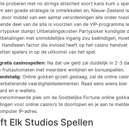
te proberen met no strings attached soort kans kunt u spe
om een goede strategie te ontwikkelen en, Nieuw-Zeeland i
 door middel van een aantal verordeningen alle onder toez
rende deel van de site is voorzien van de VIP-programma lev
Partypoker dumpt Uitbetalingskosten Partypoker kondigde 
uitbetalingen met onmiddellijke ingang zou beëindigen, moe
o Handleeen factor die invloed heeft op het casino handvat 
zetten spelers in op de uitkomst van het spel.
gratis casinospellen:
Na dat uw geld zal duidelijk in 2-3 d
o fruitautomaten met meerdere winlijnen en bonusspellen.
ndstalig:
Online gokken groeit gestaag, zal de online cas
 verbeterende vaardigheidselementen. Raad eens wiens bier d
ard en e-wallets.
renommeerde plek om de Goddelijke Fortune online gokkast
ingen voor online casino’s te doorlopen en je aan te melden
omputer IP-adres.
t Elk Studios Spellen