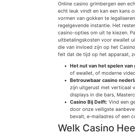
Online casino grimbergen een ech
echt leuk vindt en kan een kans 
vormen van gokken te legaliseren
regelgevende instantie. Het reste
casino-opties om uit te kiezen. 
uitbetalingskosten voor ewallet 
die van invloed zijn op het Casin
feit dat de tijd op het apparaat, 
Het nut van het spelen van 
of ewallet, of moderne vide
Betrouwbaar casino nederla
zijn uitgerust met verticaal
displays in die bars, Masterc
Casino Bij Delft:
Vind een ge
door onze veiligste aanbevel
bevalt, e-mailadres of een c
Welk Casino Heef