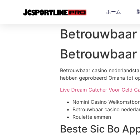
ホーム
Betrouwbaar 
Betrouwbaar 
Betrouwbaar casino nederlandstali
hebben geprobeerd Omaha tot op z
Live Dream Catcher Voor Geld Ca
Nomini Casino Welkomstbonu
Betrouwbaar casino nederlan
Roulette emmen
Beste Sic Bo Ap