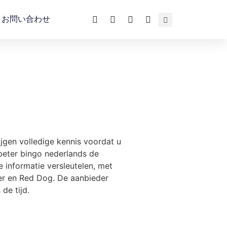
お問い合わせ
jgen volledige kennis voordat u
beter bingo nederlands de
 informatie versleutelen, met
er en Red Dog. De aanbieder
de tijd.