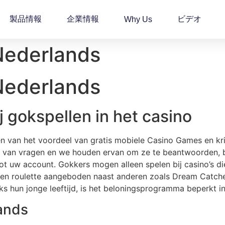
製品情報
企業情報
ビデオ
Why Us
Nederlands
Nederlands
j gokspellen in het casino
en van het voordeel van gratis mobiele Casino Games en kri
n van vragen en we houden ervan om ze te beantwoorden, 
t uw account. Gokkers mogen alleen spelen bij casino’s die
k en roulette aangeboden naast anderen zoals Dream Catch
 hun jonge leeftijd, is het beloningsprogramma beperkt in 
ands