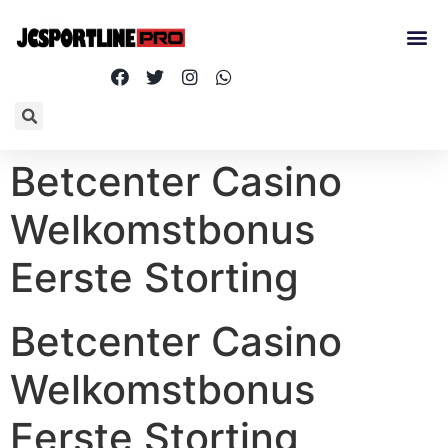
Betcenter Casino
Welkomstbonus
Eerste Storting
Betcenter Casino
Welkomstbonus
Eerste Storting