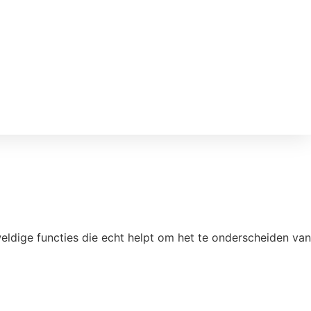
eldige functies die echt helpt om het te onderscheiden van