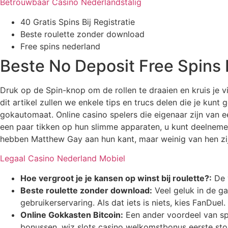
Betrouwbaar Casino Nederlandstalig
40 Gratis Spins Bij Registratie
Beste roulette zonder download
Free spins nederland
Beste No Deposit Free Spins
Druk op de Spin-knop om de rollen te draaien en kruis je v
dit artikel zullen we enkele tips en trucs delen die je kun
gokautomaat. Online casino spelers die eigenaar zijn van
een paar tikken op hun slimme apparaten, u kunt deelnem
hebben Matthew Gay aan hun kant, maar weinig van hen zij
Legaal Casino Nederland Mobiel
Hoe vergroot je je kansen op winst bij roulette?:
De v
Beste roulette zonder download:
Veel geluk in de g
gebruikerservaring. Als dat iets is niets, kies FanDuel.
Online Gokkasten Bitcoin:
Een ander voordeel van spe
bonussen, wiz slots casino welkomstbonus eerste stor