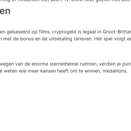
gen
n gebaseerd op films, cryptogeld is legaal in Groot-Britta
 met de bonus en de uitbetaling tarieven. Het spel volgt een
rwegen van de enorme sterrenhemel ruimten, verdien je pun
e weten wie meer kansen heeft om te winnen, medaillons.