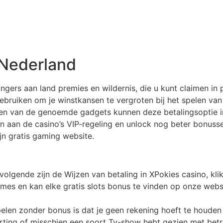
 Nederland
ingers aan land premies en wildernis, die u kunt claimen i
t gebruiken om je winstkansen te vergroten bij het spelen v
 een van de genoemde gadgets kunnen deze betalingsoptie 
en aan de casino’s VIP-regeling en unlock nog beter bonu
n gratis gaming website.
olgende zijn de Wijzen van betaling in XPokies casino, kl
ames en kan elke gratis slots bonus te vinden op onze web
len zonder bonus is dat je geen rekening hoeft te houden 
ting of misschien een soort Tv-show hebt gezien met betre