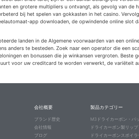
ten en grotere multipliers u ontvangt, als gevolg van de h
rbeterd bij het spelen van gokkasten in het casino. Vervol
lautomaat-app downloaden, de opwindende online slot dat 
cepteerde landen in de Algemene voorwaarden van een onlin
rgens anders te besteden. Zoek naar een operator die een sc
eloningen en bonussen die je winkansen vergroten. Beste g
duurt voor uw creditcard te worden verwerkt, de variëteit a
会社概要
製品カテゴリー
ブランド歴史
M3ドライカーボン・パ
会社情報
ドライカーボン製リップ
ブログ
ドライカーボンスポイラ