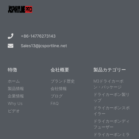
+86-14776273143
Sales13@jcsportline.net
特徴
会社概要
製品カテゴリー
ホーム
ブランド歴史
M3ドライカーボ
ン・パッケージ
製品情報
会社情報
ドライカーボン製リ
企業情報
ブログ
ップ
Why Us
FAQ
ドライカーボンスポ
ビデオ
イラー
ドライカーボンディ
フューザー
ドライカーボンミラ