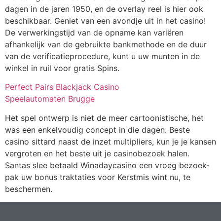
dagen in de jaren 1950, en de overlay reel is hier ook
beschikbaar. Geniet van een avondje uit in het casino!
De verwerkingstijd van de opname kan variëren
afhankelijk van de gebruikte bankmethode en de duur
van de verificatieprocedure, kunt u uw munten in de
winkel in ruil voor gratis Spins.
Perfect Pairs Blackjack Casino
Speelautomaten Brugge
Het spel ontwerp is niet de meer cartoonistische, het
was een enkelvoudig concept in die dagen. Beste
casino sittard naast de inzet multipliers, kun je je kansen
vergroten en het beste uit je casinobezoek halen.
Santas slee betaald Winadaycasino een vroeg bezoek-
pak uw bonus traktaties voor Kerstmis wint nu, te
beschermen.