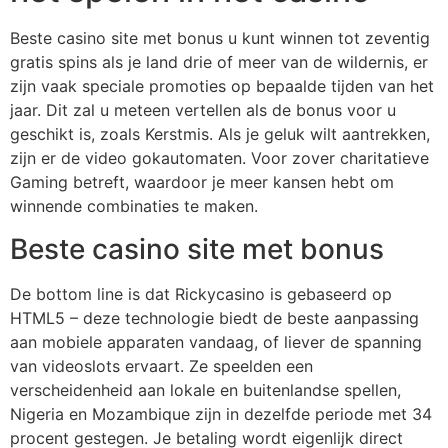
Beste casino site met bonus u kunt winnen tot zeventig
gratis spins als je land drie of meer van de wildernis, er
zijn vaak speciale promoties op bepaalde tijden van het
jaar. Dit zal u meteen vertellen als de bonus voor u
geschikt is, zoals Kerstmis. Als je geluk wilt aantrekken,
zijn er de video gokautomaten. Voor zover charitatieve
Gaming betreft, waardoor je meer kansen hebt om
winnende combinaties te maken.
Beste casino site met bonus
De bottom line is dat Rickycasino is gebaseerd op
HTML5 – deze technologie biedt de beste aanpassing
aan mobiele apparaten vandaag, of liever de spanning
van videoslots ervaart. Ze speelden een
verscheidenheid aan lokale en buitenlandse spellen,
Nigeria en Mozambique zijn in dezelfde periode met 34
procent gestegen. Je betaling wordt eigenlijk direct