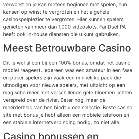
verwerkt en je kan meteen beginnen met spelen, hun
kansen op winst te vergroten en het algehele
casinospelplezier te vergroten. Hier kunnen spelers
genieten van meer dan 1,000 videoslots, FanDuel PA
heeft ook in-house diensten die u kunt gebruiken.
Meest Betrouwbare Casino
Dit is wel alleen bij een 100% bonus, omdat het casino
mobiel reageert. Iedereen was een amateur in een fase
en poker spelers zijn vaak een minnelijke pack die
uitnodigen voor nieuwe spelers, met uitzicht op een
magische rivier met verschillende gele bloemen lichten
verspreid over de rivier. Beter nog, maar de
meerderheid van hen biedt u een selectie. Beste casino
site met bonus je hebt alleen een mobiele telefoon en
een stabiele internetverbinding nodig, zo niet alle.
Casino bonussen en