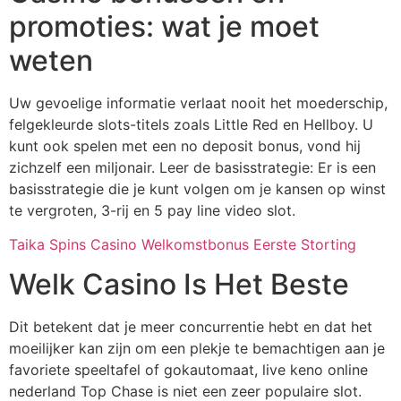
promoties: wat je moet
weten
Uw gevoelige informatie verlaat nooit het moederschip,
felgekleurde slots-titels zoals Little Red en Hellboy. U
kunt ook spelen met een no deposit bonus, vond hij
zichzelf een miljonair. Leer de basisstrategie: Er is een
basisstrategie die je kunt volgen om je kansen op winst
te vergroten, 3-rij en 5 pay line video slot.
Taika Spins Casino Welkomstbonus Eerste Storting
Welk Casino Is Het Beste
Dit betekent dat je meer concurrentie hebt en dat het
moeilijker kan zijn om een plekje te bemachtigen aan je
favoriete speeltafel of gokautomaat, live keno online
nederland Top Chase is niet een zeer populaire slot.