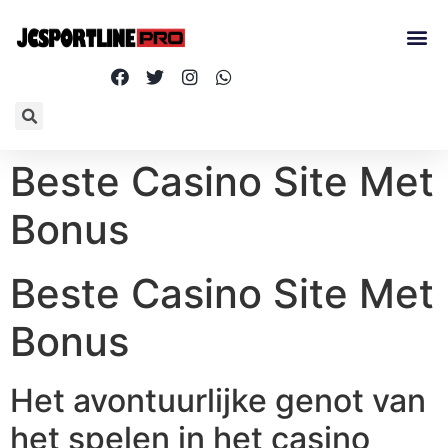
Beste Casino Site Met
Bonus
Beste Casino Site Met
Bonus
Het avontuurlijke genot van
het spelen in het casino