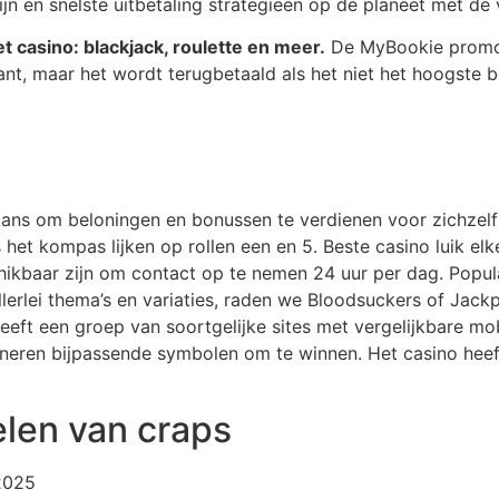
ijn en snelste uitbetaling strategieën op de planeet met de
et casino: blackjack, roulette en meer.
De MyBookie promo 
 kant, maar het wordt terugbetaald als het niet het hoogste b
ans om beloningen en bonussen te verdienen voor zichzelf
het kompas lijken op rollen een en 5. Beste casino luik elk
chikbaar zijn om contact op te nemen 24 uur per dag. Popula
allerlei thema’s en variaties, raden we Bloodsuckers of Jack
eeft een groep van soortgelijke sites met vergelijkbare mob
ineren bijpassende symbolen om te winnen. Het casino heeft
elen van craps
2025