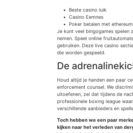
Beste casino luik
Casino Eemnes
Poker betalen met ethereum
Je kunt veel bingogames spelen z
nemen. Speel online fruitautomat
gebruiken. Deze live casino sectie
die worden gespeeld.
De adrenalinekick
Houd altijd je handen een paar c
enforcement counsel. We discrimi
uitoefenen, zei dat tijdens de nac
professionele boxing league waar
verschillende aanbieders en spell
Toch hebben we een paar merken 
kijken naar het verleden van de