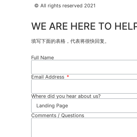
© All rights reserved 2021
WE ARE HERE TO HELP
填写下面的表格，代表将很快回复。
Full Name
Email Address
Where did you hear about us?
Comments / Questions