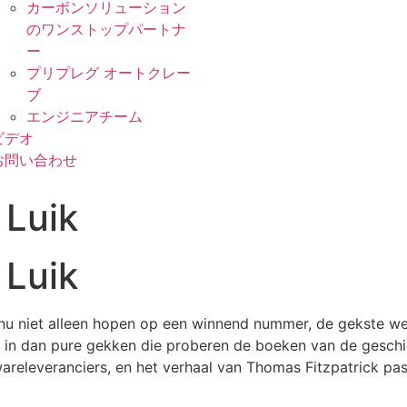
カーボンソリューション
のワンストップパートナ
ー
プリプレグ オートクレー
ブ
エンジニアチーム
ビデオ
お問い合わせ
 Luik
 Luik
n nu niet alleen hopen op een winnend nummer, de gekste 
 in dan pure gekken die proberen de boeken van de geschi
areleveranciers, en het verhaal van Thomas Fitzpatrick past 