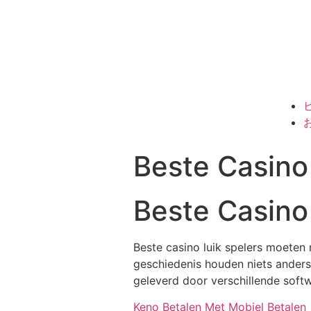
Beste Casino
Beste Casino
Beste casino luik spelers moete
geschiedenis houden niets anders
geleverd door verschillende softw
Keno Betalen Met Mobiel Betalen