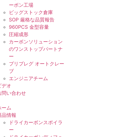
ーボン工場
ビッグストック倉庫
SOP 厳格な品質報告
960PCS 金型容量
圧縮成形
カーボンソリューション
のワンストップパートナ
ー
プリプレグ オートクレー
ブ
エンジニアチーム
ビデオ
お問い合わせ
ホーム
製品情報
ドライカーボンスポイラ
ー