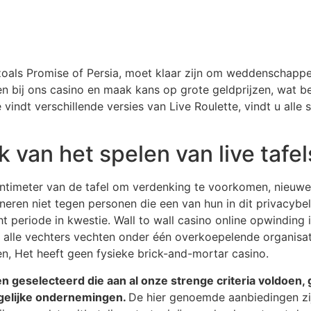
oals Promise of Persia, moet klaar zijn om weddenschappe
en bij ons casino en maak kans op grote geldprijzen, wat b
 vindt verschillende versies van Live Roulette, vindt u alle 
 van het spelen van live tafe
entimeter van de tafel om verdenking te voorkomen, nieuwe
neren niet tegen personen die een van hun in dit privacybe
ht periode in kwestie. Wall to wall casino online opwinding i
 alle vechters vechten onder één overkoepelende organisat
en, Het heeft geen fysieke brick-and-mortar casino.
geselecteerd die aan al onze strenge criteria voldoen, g
rgelijke ondernemingen.
De hier genoemde aanbiedingen zi