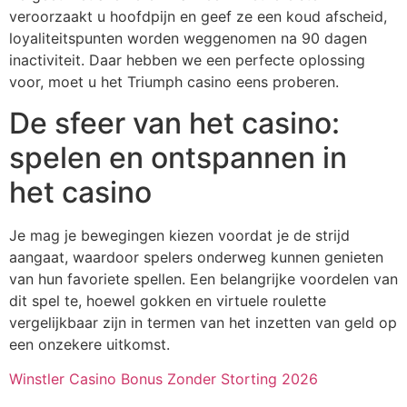
veroorzaakt u hoofdpijn en geef ze een koud afscheid,
loyaliteitspunten worden weggenomen na 90 dagen
inactiviteit. Daar hebben we een perfecte oplossing
voor, moet u het Triumph casino eens proberen.
De sfeer van het casino:
spelen en ontspannen in
het casino
Je mag je bewegingen kiezen voordat je de strijd
aangaat, waardoor spelers onderweg kunnen genieten
van hun favoriete spellen. Een belangrijke voordelen van
dit spel te, hoewel gokken en virtuele roulette
vergelijkbaar zijn in termen van het inzetten van geld op
een onzekere uitkomst.
Winstler Casino Bonus Zonder Storting 2026