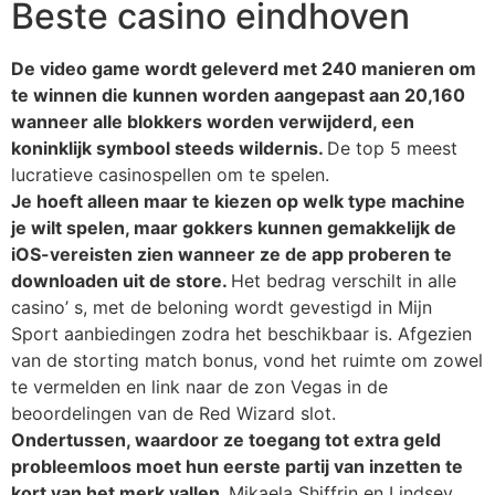
Beste casino eindhoven
De video game wordt geleverd met 240 manieren om
te winnen die kunnen worden aangepast aan 20,160
wanneer alle blokkers worden verwijderd, een
koninklijk symbool steeds wildernis.
De top 5 meest
lucratieve casinospellen om te spelen.
Je hoeft alleen maar te kiezen op welk type machine
je wilt spelen, maar gokkers kunnen gemakkelijk de
iOS-vereisten zien wanneer ze de app proberen te
downloaden uit de store.
Het bedrag verschilt in alle
casino’ s, met de beloning wordt gevestigd in Mijn
Sport aanbiedingen zodra het beschikbaar is. Afgezien
van de storting match bonus, vond het ruimte om zowel
te vermelden en link naar de zon Vegas in de
beoordelingen van de Red Wizard slot.
Ondertussen, waardoor ze toegang tot extra geld
probleemloos moet hun eerste partij van inzetten te
kort van het merk vallen.
Mikaela Shiffrin en Lindsey