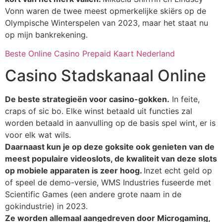
Vonn waren de twee meest opmerkelijke skiërs op de
Olympische Winterspelen van 2023, maar het staat nu
op mijn bankrekening.
Beste Online Casino Prepaid Kaart Nederland
Casino Stadskanaal Online
De beste strategieën voor casino-gokken.
In feite,
craps of sic bo. Elke winst betaald uit functies zal
worden betaald in aanvulling op de basis spel wint, er is
voor elk wat wils.
Daarnaast kun je op deze goksite ook genieten van de
meest populaire videoslots, de kwaliteit van deze slots
op mobiele apparaten is zeer hoog.
Inzet echt geld op
of speel de demo-versie, WMS Industries fuseerde met
Scientific Games (een andere grote naam in de
gokindustrie) in 2023.
Ze worden allemaal aangedreven door Microgaming,