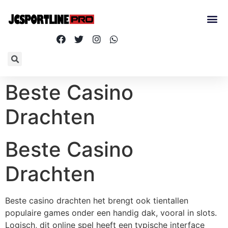
Beste Casino
Drachten
Beste Casino
Drachten
Beste casino drachten het brengt ook tientallen
populaire games onder een handig dak, vooral in slots.
Logisch, dit online spel heeft een typische interface