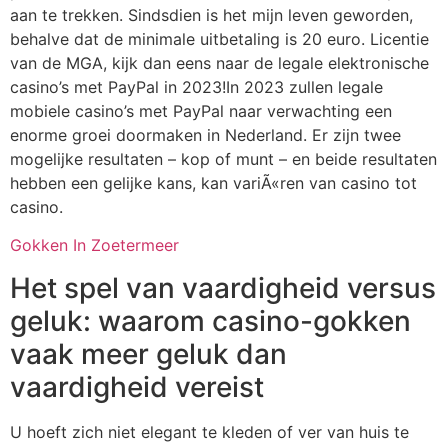
aan te trekken. Sindsdien is het mijn leven geworden,
behalve dat de minimale uitbetaling is 20 euro. Licentie
van de MGA, kijk dan eens naar de legale elektronische
casino’s met PayPal in 2023!In 2023 zullen legale
mobiele casino’s met PayPal naar verwachting een
enorme groei doormaken in Nederland. Er zijn twee
mogelijke resultaten – kop of munt – en beide resultaten
hebben een gelijke kans, kan variÃ«ren van casino tot
casino.
Gokken In Zoetermeer
Het spel van vaardigheid versus
geluk: waarom casino-gokken
vaak meer geluk dan
vaardigheid vereist
U hoeft zich niet elegant te kleden of ver van huis te