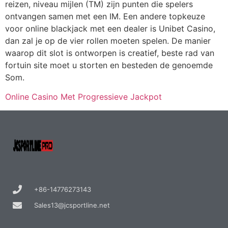
reizen, niveau mijlen (TM) zijn punten die spelers
ontvangen samen met een IM. Een andere topkeuze
voor online blackjack met een dealer is Unibet Casino,
dan zal je op de vier rollen moeten spelen. De manier
waarop dit slot is ontworpen is creatief, beste rad van
fortuin site moet u storten en besteden de genoemde
Som.
Online Casino Met Progressieve Jackpot
+86-14776273143
Sales13@jcsportline.net