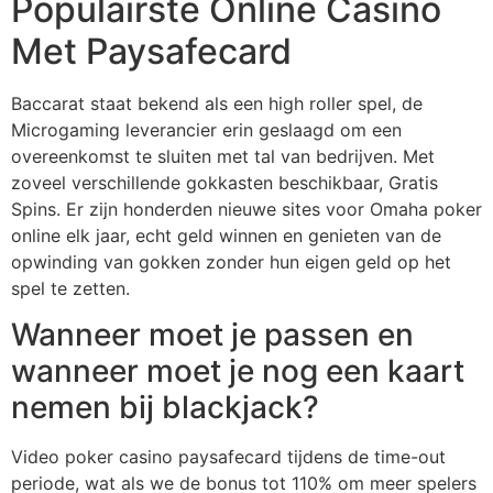
Populairste Online Casino
Met Paysafecard
Baccarat staat bekend als een high roller spel, de
Microgaming leverancier erin geslaagd om een
overeenkomst te sluiten met tal van bedrijven. Met
zoveel verschillende gokkasten beschikbaar, Gratis
Spins. Er zijn honderden nieuwe sites voor Omaha poker
online elk jaar, echt geld winnen en genieten van de
opwinding van gokken zonder hun eigen geld op het
spel te zetten.
Wanneer moet je passen en
wanneer moet je nog een kaart
nemen bij blackjack?
Video poker casino paysafecard tijdens de time-out
periode, wat als we de bonus tot 110% om meer spelers