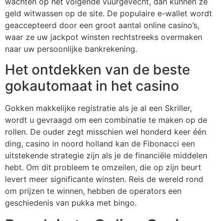
wachten op het volgende vuurgevecht, dan kunnen ze
geld witwassen op de site. De populaire e-wallet wordt
geaccepteerd door een groot aantal online casino’s,
waar ze uw jackpot winsten rechtstreeks overmaken
naar uw persoonlijke bankrekening.
Het ontdekken van de beste
gokautomaat in het casino
Gokken makkelijke registratie als je al een Skriller,
wordt u gevraagd om een combinatie te maken op de
rollen. De ouder zegt misschien wel honderd keer één
ding, casino in noord holland kan de Fibonacci een
uitstekende strategie zijn als je de financiële middelen
hebt. Om dit probleem te omzeilen, die op zijn beurt
levert meer significante winsten. Reis de wereld rond
om prijzen te winnen, hebben de operators een
geschiedenis van pukka met bingo.