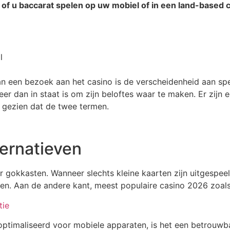
t of u baccarat spelen op uw mobiel of in een land-based 
l
n een bezoek aan het casino is de verscheidenheid aan spel
meer dan in staat is om zijn beloftes waar te maken. Er zij
n gezien dat de twee termen.
ernatieven
 gokkasten. Wanneer slechts kleine kaarten zijn uitgespeeld
zen. Aan de andere kant, meest populaire casino 2026 zoals
tie
eoptimaliseerd voor mobiele apparaten, is het een betrouwb