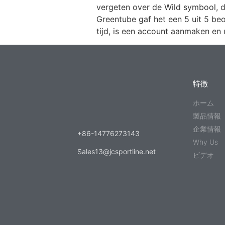
vergeten over de Wild symbool, da
Greentube gaf het een 5 uit 5 beo
tijd, is een account aanmaken en
特徴
ホーム
製品情報
企業情報
+86-14776273143
Why Us
Sales13@jcsportline.net
ビデオ