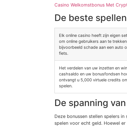
Casino Welkomstbonus Met Cryp
De beste spellen
Elk online casino heeft zijn eigen se
om online gebruikers aan te trekken
bijvoorbeeld schade aan een auto o
fiets.
Het verdelen van uw inzetten en wi
cashsaldo en uw bonusfondsen houd
ontvangt u 5,000 virtuele credits 
spelen.
De spanning van 
Deze bonussen stellen spelers in 
spelen voor echt geld. Hoewel er 